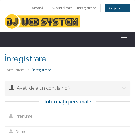
Română
Autentificare
Înregistrare
Coșul meu
Togg
navig
Înregistrare
Portal clienți
Înregistrare
Aveți deja un cont la noi?
Informații personale