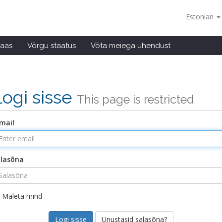
Estonian
baas
Võrgu staatus
Võta meiega ühendust
Logi sisse
This page is restricted
mail
lasõna
Mäleta mind
Unustasid salasõna?