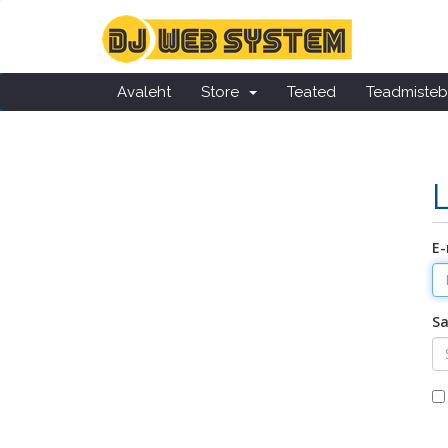
Avaleht
Store
Teated
Teadmiste
E-
Sa